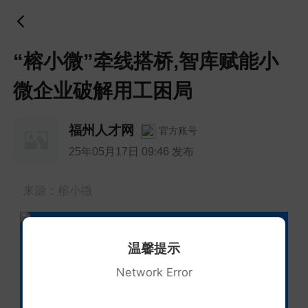
“榕小微”牵线搭桥,智库赋能小
微企业破解用工困局
福州人才网
官方账号
25年05月17日 09:46 发布
来源：榕小微
2025
温馨提示
Network Error
小微企业劳动关系事务托管