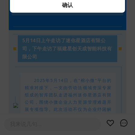
确认
深入企业走访调研
5月14日上午走访了迷你星酒店有限公
司，下午走访了福建星创天成智能科技有
限公司
2025年5月14日，在"榕小微"平台的
精准对接下，一支由劳动法领域资深专家
组成的智库团队走进福州迷你星酒店有限
公司，围绕小微企业人力资源管理难题开
展专项指导。此次活动不仅为企业纾困解
难，更为同类型企业应对用工风险提供了
示范样本。
我来说几句...