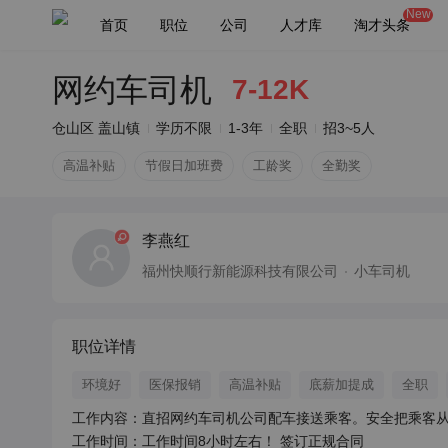
New
首页
职位
公司
人才库
淘才头条
网约车司机
7-12K
仓山区 盖山镇
学历不限
1-3年
全职
招3~5人
高温补贴
节假日加班费
工龄奖
全勤奖
李燕红
福州快顺行新能源科技有限公司
小车司机
职位详情
环境好
医保报销
高温补贴
底薪加提成
全职
工作内容：直招网约车司机公司配车接送乘客。安全把乘客从
工作时间：工作时间8小时左右！ 签订正规合同
