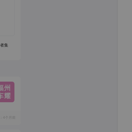
者集
福州
车耀
：4个月前