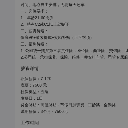
时间、地点自由安排，无需每天还车

一、岗位要求：

1、年龄21-60周岁

2、持有C2或C1以上驾驶证

二、薪资待遇：

保底9K+绩效提成+奖励补贴（上不封顶）

三、福利待遇：

1. 公司统一购买第三者责任险，座位险，商业险、交强险、让
2.公司统一承担保养、保险、维修，并安排车管、司管专属
薪资详情
职位薪资：7-12K

底薪：7500 元

社保类型：五险

发薪日：1日

奖金补贴：高温补贴 · 节假日加班费 · 工龄奖 · 全勤奖

试用薪资：3个月 · 7500元
工作时间