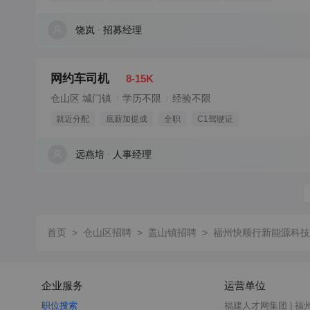
饶岚
招募经理
网约车司机
8-15K
仓山区 城门镇
学历不限
经验不限
就近分配
底薪加提成
全职
C1驾驶证
远燕培
人事经理
首页
>
仓山区招聘
>
盖山镇招聘
>
福州快顺行新能源科技
企业服务
运营单位
职位搜索
福建人才网集团 | 福