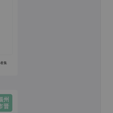
者集
福州
市晋