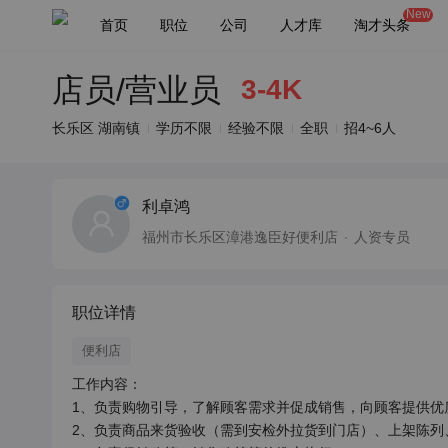
New
首页
职位
公司
人才库
淘才头条
店员/营业员
3-4K
长乐区 湖南镇
学历不限
经验不限
全职
招4~6人
利卓鸿
福州市长乐区漳港逸臣好便利店
人资专员
职位详情
便利店
工作内容：

1、负责购物引导，了解顾客需求并促成销售，向顾客提供优质
2、负责商品来货验收（需到安检外拉货到门店）、上架陈列