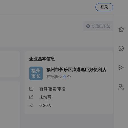
登录
职位已下架
企业基本信息
福州市长乐区漳港逸臣好便利店
福州
市长
在招职位
0
个
百货/批发/零售
未填写
0-20人