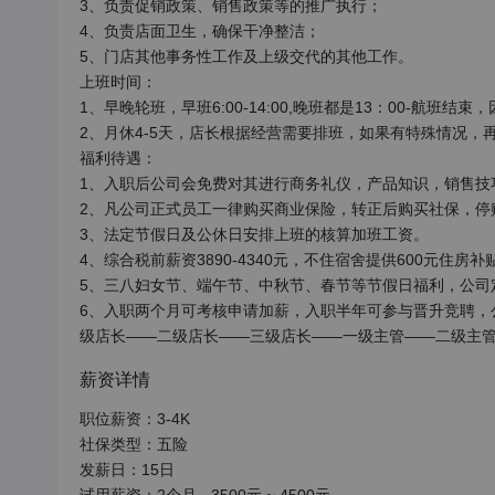
3、负责促销政策、销售政策等的推广执行；

4、负责店面卫生，确保干净整洁；

5、门店其他事务性工作及上级交代的其他工作。

上班时间：

1、早晚轮班，早班6:00-14:00,晚班都是13：00-航
2、月休4-5天，店长根据经营需要排班，如果有特殊情况，
福利待遇：

1、入职后公司会免费对其进行商务礼仪，产品知识，销售技巧
2、凡公司正式员工一律购买商业保险，转正后购买社保，停购
3、法定节假日及公休日安排上班的核算加班工资。

4、综合税前薪资3890-4340元，不住宿舍提供600元住房
5、三八妇女节、端午节、中秋节、春节等节假日福利，公司
6、入职两个月可考核申请加薪，入职半年可参与晋升竞聘，
级店长——二级店长——三级店长——一级主管——二级主
薪资详情
职位薪资：3-4K

社保类型：五险

发薪日：15日
