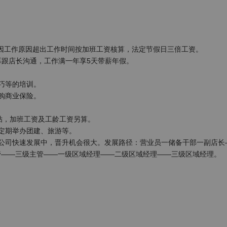
班结束，因工作原因超出工作时间按加班工资核算，法定节假日三倍工资。

再跟店长沟通，工作满一年享5天带薪年假。

等的培训。

商业保险。

补贴，加班工资及工龄工资另算。

定期举办团建、旅游等。

公司快速发展中，晋升机会很大。发展路径：营业员一储备干部一副店长
管——三级主管——一级区域经理——二级区域经理——三级区域经理。