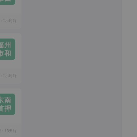
：1小时前
福州
市和
：1小时前
东南
首押
新：13天前