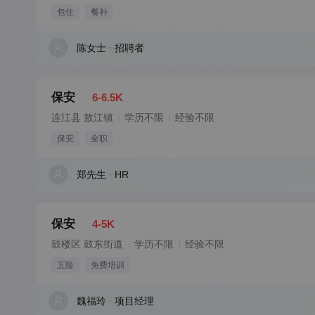
包住
餐补
陈女士
招聘者
保安
6-6.5K
连江县 敖江镇
学历不限
经验不限
保安
全职
郑先生
HR
保安
4-5K
鼓楼区 鼓东街道
学历不限
经验不限
五险
免费培训
魏福玲
项目经理