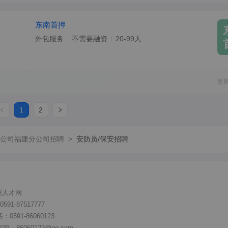
东南首押
外包服务
不需要融资
20-99人
更
1
2
公司福建分公司招聘
>
安防员/保安招聘
州人才网
91-87517777
591-86060123
86060123@qq.com