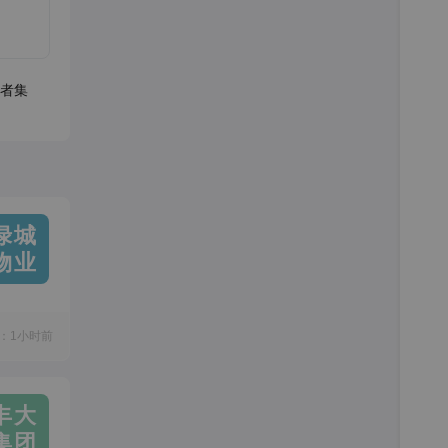
者集
绿城
物业
：1小时前
丰大
集团