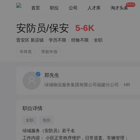
New
首页
职位
公司
人才库
淘才头条
安防员/保安
5-6K
晋安区 新店镇
学历不限
经验不限
全职
年终奖
带薪年假
郑先生
绿城物业服务集团有限公司福建分公司
HR
职位详情
全职
包住
绿城服务（安防员）若干名

工作内容： 小区正常秩序维护，日常巡査、车辆管理；
