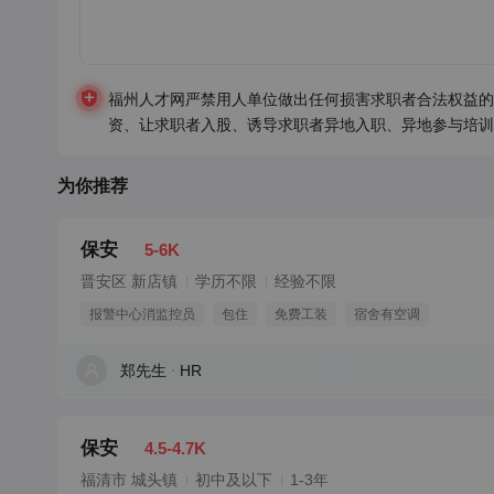
福州人才网严禁用人单位做出任何损害求职者合法权益的
资、让求职者入股、诱导求职者异地入职、异地参与培训
为你推荐
保安
5-6K
晋安区 新店镇
学历不限
经验不限
报警中心消监控员
包住
免费工装
宿舍有空调
郑先生
HR
保安
4.5-4.7K
福清市 城头镇
初中及以下
1-3年