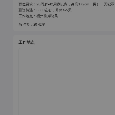
职位要求：20周岁-42周岁以内，身高172cm（男），无
薪资待遇：5500左右，月休4-5天

工作地点：福州柳岸晓风
年龄：20-42岁
工作地点