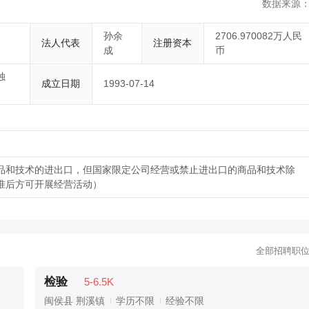
数据来源
孙余
2706.970082万人民
法人代表
注册资本
成
币
独
成立日期
1993-07-14
品和技术的进出口，但国家限定公司经营或禁止进出口的商品和技术除
准后方可开展经营活动）
全部招聘职
检验
5-6.5K
闽侯县 荆溪镇
学历不限
经验不限