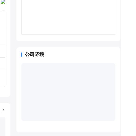
：
公司环境
位