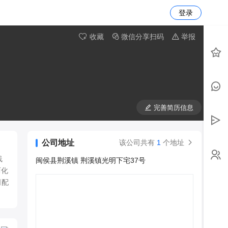
登录
收藏
微信分享扫码
举报
完善简历信息
公司地址
该公司共有
1
个地址
线
闽侯县荆溪镇 荆溪镇光明下宅37号
两化
司配