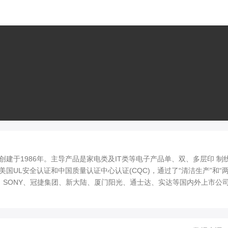
建于1986年。主导产品是家电类及IT类等电子产品单、双、多层印 制
UL安全认证和中国质量认证中心认证(CQC)，通过了“清洁生产”和“
、 SONY、冠捷集团、新大陆、厦门阳光、通士达、实达等国内外上市公