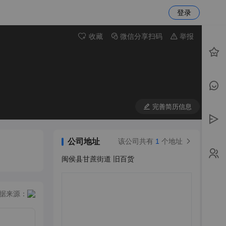
登录
收藏
微信分享扫码
举报
完善简历信息
公司地址
该公司共有
1
个地址
闽侯县甘蔗街道 旧百货
据来源：