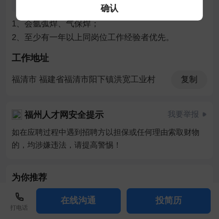
压力小
技术培训
确认
1、会氩弧焊、气保焊；

2、至少有一年以上同岗位工作经验者优先。
工作地址
福清市 福建省福清市阳下镇洪宽工业村
复制
福州人才网安全提示
我要举报
如在应聘过程中遇到招聘方以担保或任何理由索取财物
的，均涉嫌违法，请提高警惕！
为你推荐
氩弧焊工
8-10K
急招
置顶
在线沟通
投简历
打电话
福建立永旭能源科技有限公司
20-99人
更新：58分钟前