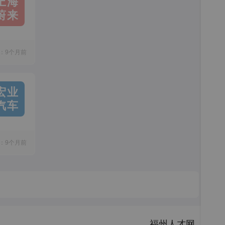
上海
蔚来
：9个月前
宏业
汽车
：9个月前
福州人才网