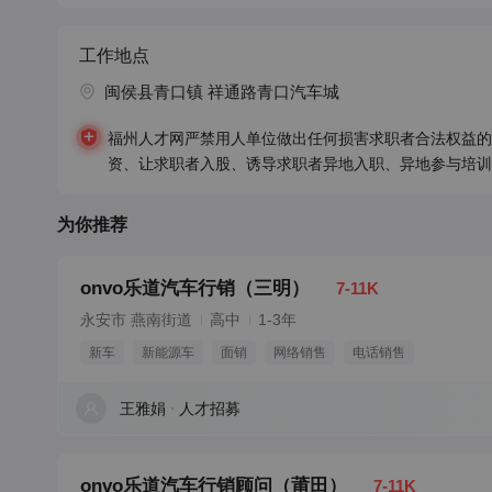
工作地点
闽侯县青口镇 祥通路青口汽车城
福州人才网严禁用人单位做出任何损害求职者合法权益的
资、让求职者入股、诱导求职者异地入职、异地参与培训
为你推荐
onvo乐道汽车行销（三明）
7-11K
永安市 燕南街道
高中
1-3年
新车
新能源车
面销
网络销售
电话销售
王雅娟
人才招募
onvo乐道汽车行销顾问（莆田）
7-11K