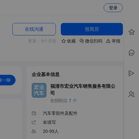
登录
在线沟通
投简历
更新：9个月前
收藏
微信扫码
举报
企业基本信息
聊一聊
福清市宏业汽车销售服务有限公
宏业
司
汽车
在招职位
7
个
汽车零部件及配件
未填写
20-99人