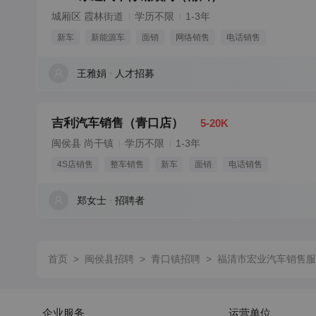
城厢区 霞林街道
学历不限
1-3年
新车
新能源车
面销
网络销售
电话销售
王雅娟
人才招募
吉利汽车销售（青口店）
5-20K
闽侯县 尚干镇
学历不限
1-3年
4S店销售
整车销售
新车
面销
电话销售
郑女士
招聘者
首页
>
闽侯县招聘
>
青口镇招聘
>
福清市宏业汽车销售服
企业服务
运营单位