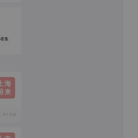
者集
上海
蔚来
：9个月前