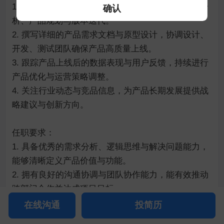
1. 负责产品全生命周期管理，包括市场调研、需求分
确认
析、产品规划与版本迭代。

2. 撰写详细的产品需求文档与原型设计，协调设计、
开发、测试团队确保产品高质量上线。

3. 跟踪产品上线后的数据表现与用户反馈，持续进行
产品优化与运营策略调整。

4. 关注行业动态与竞品信息，为产品长期发展提供战
略建议与创新方向。

任职要求：

1. 具备优秀的需求分析、逻辑思维与解决问题能力，
能够清晰定义产品价值与功能。

2. 拥有良好的沟通协调与团队协作能力，能有效推动
跨部门合作并达成项目目标。

3. 熟练使用Axure、Sketch、MindManager等产品设
在线沟通
投简历
计与管理工具。
