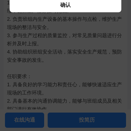
1. 协助生产班长进行日常生产计划的执行与现场管
确认
理，确保生产任务按时完成。

2. 负责班组内生产设备的基本操作与点检，维护生产
现场的整洁与安全。

3. 参与生产过程的质量监控，对常见质量问题进行分
析并及时上报。

4. 协助组织班组安全活动，落实安全生产规范，预防
安全事故的发生。

任职要求：

1. 具备良好的学习能力和责任心，能够快速适应生产
现场的工作环境。

2. 具备基本的沟通协调能力，能够与班组成员及相关
部门进行有效协作。

3. 对生产流程、质量意识或安全规范有初步了解或愿
在线沟通
投简历
意深入学习。
