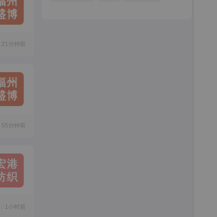
福州
盛博
21分钟前
福州
盛博
55分钟前
宏港
纺织
：1小时前