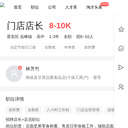
New
首页
职位
公司
人才库
淘才头条
门店店长
8-10K
晋安区 岳峰镇
高中
1-3年
全职
招6~10人
法定节假日三薪
全勤奖
年终奖
加班费
林芳竹
闽侯县甘蔗品栗食品店(个体工商户)
督导
职位详情
加班费
全勤奖
八小时工作制
门店运营管理
连锁经营管
招聘店长+店员职位

岗位职责：店面坚果零食称重、售卖日常收银工作，辅助店面卫生打扫