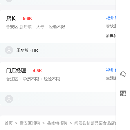
福州新华丰
店长
5-8K
餐饮服务
晋安区 新店镇
大专
经验不限
加班补助、包
王华玲
HR
福州信实家
门店经理
4-5K
生活服务
台江区
学历不限
经验不限
首页
>
晋安区招聘
>
岳峰镇招聘
>
闽侯县甘蔗品栗食品店(个体工