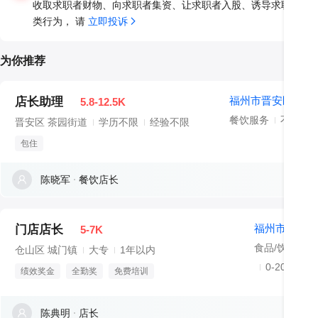
收取求职者财物、向求职者集资、让求职者入股、诱导求职者异
类行为， 请 
立即投诉
为你推荐
福州市晋安区榕城
店长助理
5.8-12.5K
餐饮服务
不需要
晋安区 茶园街道
学历不限
经验不限
包住
陈晓军
餐饮店长
福州市仓山区
门店店长
5-7K
食品/饮料/烟
仓山区 城门镇
大专
1年以内
0-20人
绩效奖金
全勤奖
免费培训
陈典明
店长