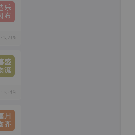
造乐
园布
：1小时前
德盛
物流
：1小时前
福州
鑫齐