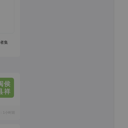
者集
闽侯
县祥
：1小时前