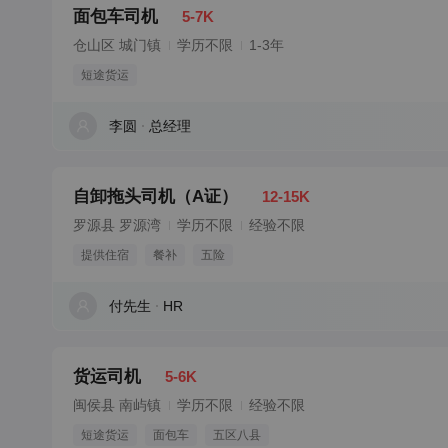
面包车司机
5-7K
仓山区 城门镇
学历不限
1-3年
短途货运
李圆
总经理
自卸拖头司机（A证）
12-15K
罗源县 罗源湾
学历不限
经验不限
提供住宿
餐补
五险
付先生
HR
货运司机
5-6K
闽侯县 南屿镇
学历不限
经验不限
短途货运
面包车
五区八县