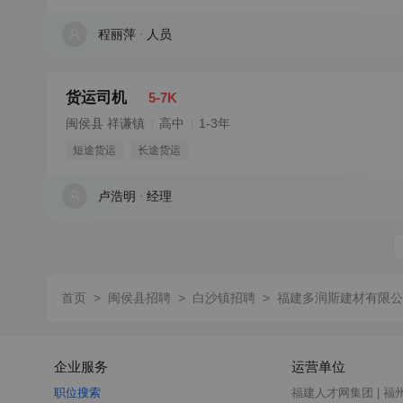
程丽萍
人员
货运司机
5-7K
闽侯县 祥谦镇
高中
1-3年
短途货运
长途货运
卢浩明
经理
首页
>
闽侯县招聘
>
白沙镇招聘
>
福建多润斯建材有限公
企业服务
运营单位
职位搜索
福建人才网集团 | 福