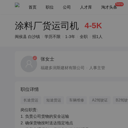
New
首页
职位
公司
人才库
淘才头条
涂料厂货运司机
4-5K
闽侯县 白沙镇
学历不限
1-3年
全职
招1人
张女士
福建多润斯建材有限公司
人事主管
职位详情
长途货运
短途货运
车辆维修
A2驾驶证
B2驾
岗位职责:

1. 负责公司货物的安全运输

2. 确保货物按时送达指定地点
