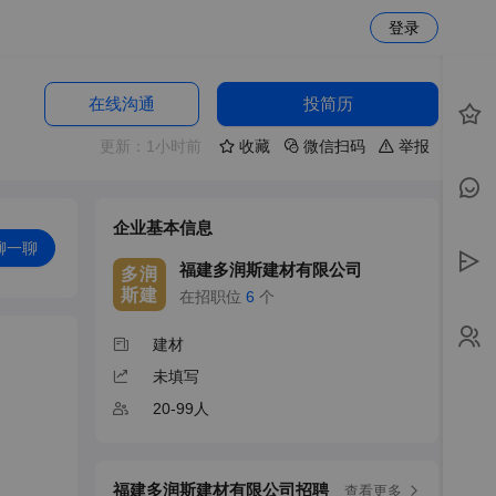
登录
在线沟通
投简历
更新：1小时前
收藏
微信扫码
举报
企业基本信息
聊一聊
福建多润斯建材有限公司
多润
斯建
在招职位
6
个
建材
未填写
20-99人
福建多润斯建材有限公司招聘
查看更多