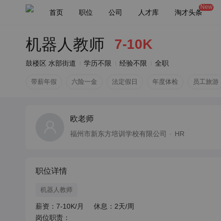
New
首页
职位
公司
人才库
淘才头条
机器人教师
7-10K
鼓楼区 水部街道
学历不限
经验不限
全职
带薪年假
六险一金
法定假日
年度体检
员工旅游
欧老师
福州市新东方培训学校有限公司
HR
职位详情
机器人教师
薪资：7-10K/月     休息：2天/周

岗位职责：
