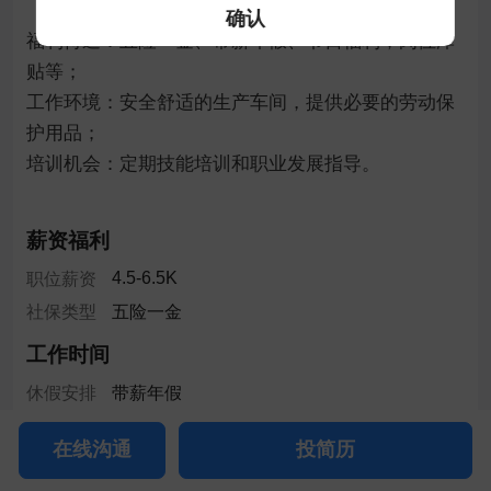
确认
福利待遇：五险一金、带薪年假、节日福利，岗位津
贴等；

工作环境：安全舒适的生产车间，提供必要的劳动保
护用品；

培训机会：定期技能培训和职业发展指导。

薪资福利
4.5-6.5K
职位薪资
社保类型
五险一金
工作时间
休假安排
带薪年假
工作地址
在线沟通
投简历