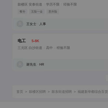
鼓楼区 安泰街道
学历不限
经验不限
餐补
五险一金
意外险
王女士
人事
电工
5-8K
三元区 白沙街道
高中
经验不限
谢先生
HR
首页
>
鼓楼区招聘
>
鼓东街道招聘
>
福建新华都综合百货