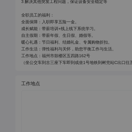
3.解决其他突发工程问题，保证设备安全稳定等

全职员工的福利：

全面保障：入职即享五险一金。

成长赋能：带薪培训+线上线下系统学习。

自主假期：带薪年假、生日假、婚假等。

暖心礼遇：节日福利、结婚礼金、专属购物折扣。

工作生活：弹性福利与关怀，助您平衡工作与生活。

工作地点：福州市鼓楼区五四路162号

（坐公交车到古三座下车即到或坐1号地铁到树兜站C出口往
工作地点