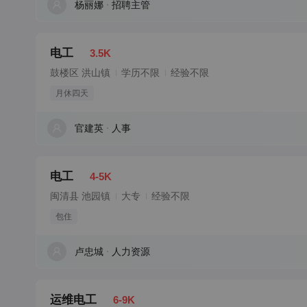
杨丽娜
招聘主管
电工
3.5K
鼓楼区 洪山镇
学历不限
经验不限
月休四天
官建英
人事
电工
4-5K
闽清县 池园镇
大专
经验不限
包住
卢忠城
人力资源
运维电工
6-9K