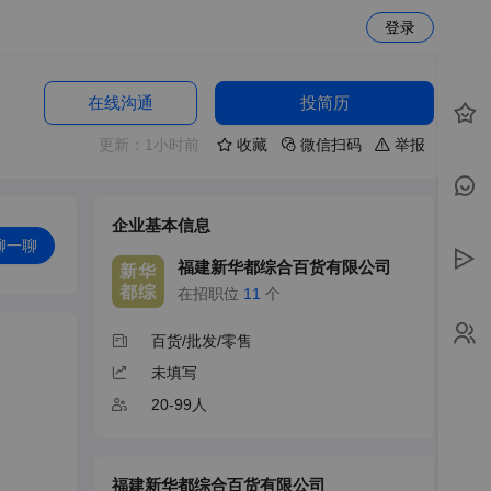
登录
在线沟通
投简历
更新：1小时前
收藏
微信扫码
举报
企业基本信息
聊一聊
福建新华都综合百货有限公司
新华
都综
在招职位
11
个
百货/批发/零售
未填写
20-99人
福建新华都综合百货有限公司