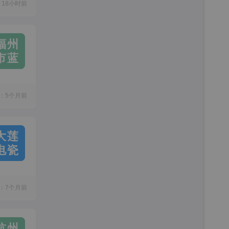
18小时前
福州
市蓝
：5个月前
大莲
电瓷
：7个月前
杭州