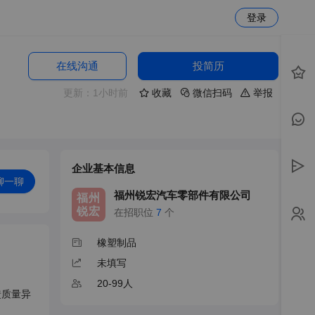
登录
在线沟通
投简历
更新：1小时前
收藏
微信扫码
举报
企业基本信息
聊一聊
福州锐宏汽车零部件有限公司
福州
锐宏
在招职位
7
个
橡塑制品
未填写
20-99人
馈质量异