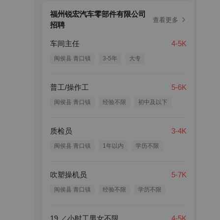
福州锐宏汽车零部件有限公司
查看更多
招聘
车间主任
4-5K
闽侯县 青口镇
3-5年
大专
普工/操作工
5-6K
闽侯县 青口镇
经验不限
初中及以下
质检员
3-4K
闽侯县 青口镇
1年以内
学历不限
吹塑操机员
5-7K
闽侯县 青口镇
经验不限
学历不限
19 ／小时工男女不限
4-5K