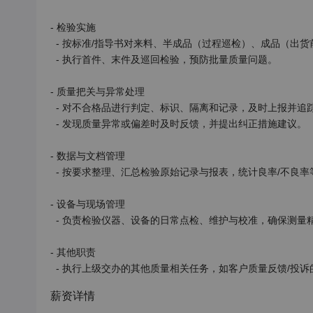
- 检验实施

  - 按标准/指导书对来料、半成品（过程巡检）、成品（出货前）进行检验/测试，确保各环节产品符合质量要求，并做好记录。

  - 执行首件、末件及巡回检验，预防批量质量问题。

- 质量把关与异常处理

  - 对不合格品进行判定、标识、隔离和记录，及时上报并追踪处理，防止流入下道工序或出厂。

  - 发现质量异常或偏差时及时反馈，并提出纠正措施建议。

- 数据与文档管理

  - 按要求整理、汇总检验原始记录与报表，统计良率/不良率等质量数据，定期提交分析报告。

- 设备与现场管理

  - 负责检验仪器、设备的日常点检、维护与校准，确保测量精度；落实实验室/检验现场的7S管理。

- 其他职责

  - 执行上级交办的其他质量相关任务，如客户质量反馈/投
薪资详情