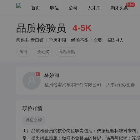
New
首页
职位
公司
人才库
淘才头条
品质检验员
4-5K
闽侯县 青口镇
学历不限
经验不限
全职
招3~4人
餐补
全勤奖
高温补贴
林妙丽
福州锐宏汽车零部件有限公司
人事/行政/党群
职位详情
品质全检
工厂品质检验员的核心岗位职责包括：依据检验标准对来料
常，提出纠正措施；做好不合格品的标识、隔离与记录；完成