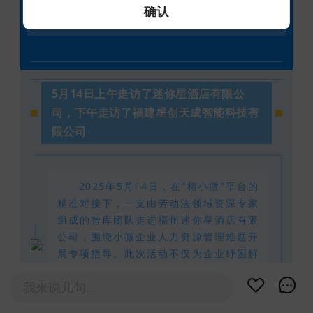
确认
深入企业走访调研
5月14日上午走访了迷你星酒店有限公
司，下午走访了福建星创天成智能科技有
限公司
2025年5月14日，在"榕小微"平台的
精准对接下，一支由劳动法领域资深专家
组成的智库团队走进福州迷你星酒店有限
公司，围绕小微企业人力资源管理难题开
展专项指导。此次活动不仅为企业纾困解
难，更为同类型企业应对用工风险提供了
示范样本。
我来说几句...