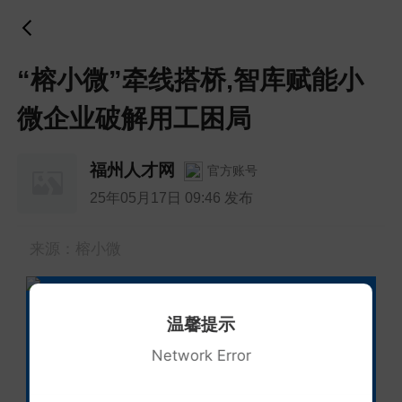
“榕小微”牵线搭桥,智库赋能小
微企业破解用工困局
福州人才网
官方账号
25年05月17日 09:46 发布
来源：榕小微
2025
温馨提示
Network Error
小微企业劳动关系事务托管