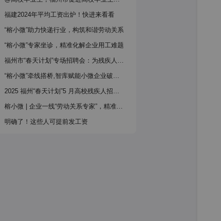
福建2024年平均工资出炉！快进来看看
“榕小微”助力快递行业，构筑和谐劳动关系
“榕小微”专家坐诊，精准化解企业用工难题
福州市“春天计划”专场招聘会：为残疾人毕业生铺就“稳就业”之路
“榕小微”牵线搭桥,智库赋能小微企业破解用工困局
2025 福州“春天计划”5 月高校残疾人招聘会预告新鲜出炉，别错过！
榕小微 | 企业一线“劳动关系专家”，精准服务卓有成效获赞誉 →
明确了！这些人可提前发工资