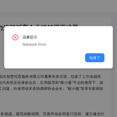
助力连江托育企业破解用工难题
温馨提示
Network Error
知道了
江阳光智慧托育服务有限公司董事长孙文韬，结束了上午由福州
业代表性企业座谈会后，在局领导和“榕小微”平台的推荐下，就
工问题，向省劳动关系协调师协会会长、“榕小微”智库专家组组
挑战，规范幼教招聘、完善劳动合同签订流程、建立健全行