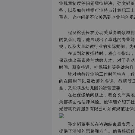
业规章制度等问题亟待解决。孙文韬董
些，以及如何根据行业特点计算职工上
重点。这些问题不仅关系到企业的合规
程良榕会长在劳动关系协调领域拥有
的复杂问题，他展现出了卓越的专业能
规，以及大量幼教行业的实际案例，为
在谈到幼教招聘时，程会长指出，招
保选拔出高素质的幼教人才。对于劳动
时间、薪资待遇、社保福利等关键内容
针对幼教行业的工作时间特点，程会
的在园时间以及教师的备课、教研等
益，又能满足幼儿园的运营需要。
在社保缴纳问题上，程会长严肃地强
为都将面临法律风险。他详细介绍了社
光智慧托育服务有限公司如何规范社保
孙文韬董事长在咨询结束后表示，程
提供了清晰的思路和方向。他将根据程