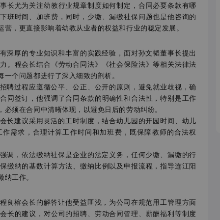
事长尤为关注幼教行业规章制度如何制定，合同必要条款有哪
下班时间、加班费，同时，少缴、漏缴社保问题也是他咨询的
运营，更直接影响着幼教从业者的权益和行业的稳定发展。
深厚的专业知识和丰富的实践经验，面对孙文韬董事长提出
力。程会长结合《劳动合同法》《社会保险法》等相关法律法
每一个问题都进行了深入细致的剖析。
聘过程应遵循公平、公正、公开的原则，避免就业歧视，确
合同签订，他强调了合同条款的明确性和合法性，特别是工作
，必须在合同中清晰体现，以避免日后的劳动纠纷。
长建议采用灵活的工时制度，结合幼儿园的开园时间、幼儿
工作需求，合理计算工作时间和加班费，既保障教师的合法权
调，依法缴纳社保是企业的法定义务，任何少缴、漏缴的行
保缴纳的基数计算方法、缴纳比例以及申报流程，指导连江阳
缴纳工作。
良榕会长的解答让他受益匪浅，为公司在规范用工管理方面
会长的建议，对公司的招聘、劳动合同管理、薪酬福利等制度