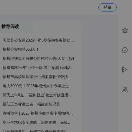
登录
推荐阅读
闽侯县公安局2026年第5期招聘警务辅助人员的公告
福州公安招聘353人！
福州地铁集团有限公司招聘公告(大专可报)
福建省2026年“百企千岗”巡回招聘系列活动福州市退役军人（现役军人家属）专场招聘会即将开启
福州市高校应届毕业生档案接收保管指南 →
每人3000元！2025年福州大中专毕业生岗位补贴申请中！附申领攻略
明天上午9点，“福你就业”校企对接直播带岗活动等你来！
最低工资标准公布！福建的情况是→
直播预告 | 2025 福州小微企业专属招聘启航 →
毕业生求职安全攻略：识别陷阱，保障权益
@高校毕业生，福州市促进高校毕业生就业创业政策指南请查收！