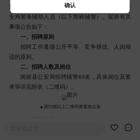
确认
治安防控能力，决定面向社会公开招聘闽侯县公
安局警务辅助人员（以下简称辅警）。现将有关
事项公告如下：
一、招聘原则
招聘工作遵循公开平等、竞争择优、人岗相
适的原则。
二、招聘人数及岗位
闽侯县公安局招聘辅警63名，具体岗位及要
求等详见附表（二维码）。
▲请扫描以上二维码查看岗位表
三、工作职责
我来说几句...
参与公安机关执法岗位的相关警务辅助工